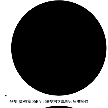
歐規ISO標準05B至56B規格之單排及多排鏈條