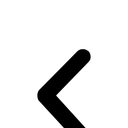
木業鏈條
我們為不同的木頭加工階段提供各種齒型設計的高強度和耐用尖角鏈條、無痕鏈條，
滿足您不同木材加工階段的需求，另有高週波強化硬度的構造可選擇。