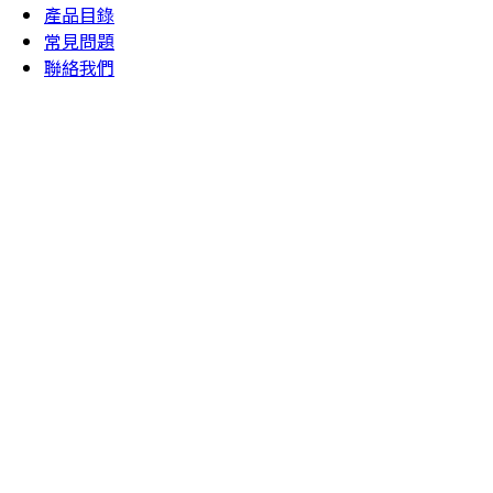
產品目錄
常見問題
聯絡我們
建立於1977年
致力於鏈條的創新開發，堅持追求卓越品質。
明昌提供您更優質、更具競爭力的鏈條產品。
>>了解更多
MEGA-II
高強度不鏽鋼鍊條
>>了解更多
自潤鍊條
-免保養、低汙染
-壽命長、成本低
-適合不易保養環境
>>了解更多
健身設備鏈條
MCC高品質鏈條能為您的健身器材打造良好、優質、順暢的健身
體驗。