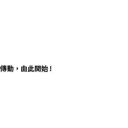
MCC高品質鏈條能為您的健身器材打造良好、優質、順暢的健身
體驗。
>>了解更多
打造國際品牌
高標準品質控管系統及
專業的設備實驗室，
堅持對品質的保證。
>>了解更多
傳動，由此開始 !