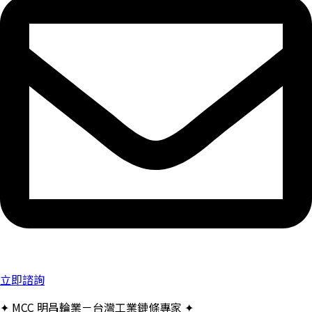
立即諮詢
✦ MCC 明昌輪業－台灣工業鏈條專家 ✦