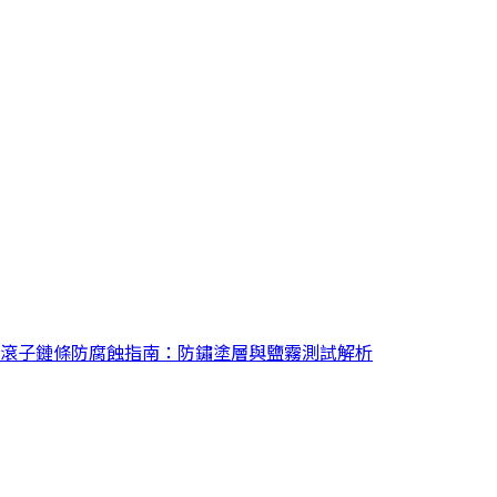
滾子鏈條防腐蝕指南：防鏽塗層與鹽霧測試解析