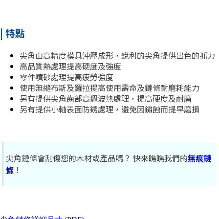
| 特點
尖角由高精度模具沖壓成形，銳利的尖角提供出色的抓力
高品質熱處理提高硬度及強度
零件噴砂處理提高疲勞強度
使用無縫布斯及羅拉提高使用壽命及鏈條耐磨耗能力
另有提供尖角齒部高週波熱處理，提高硬度及耐磨
另有提供小軸表面防銹處理，避免因鏽蝕而提早磨損
尖角鏈條會刮傷您的木材或產品嗎？
快來瞧瞧我們的
無痕鏈
條
！