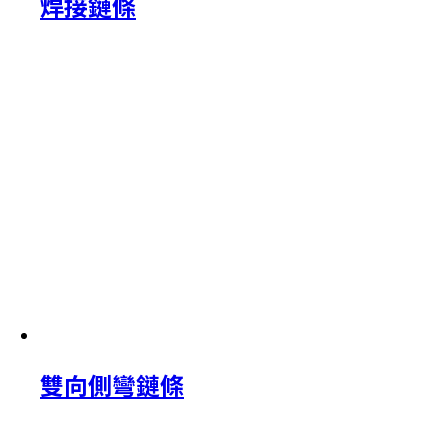
焊接鏈條
雙向側彎鏈條