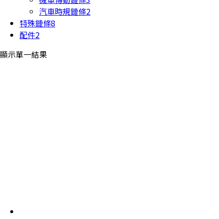
汽車時規鏈條
2
特殊鏈條
8
配件
2
顯示單一結果