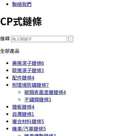
聯絡我們
CP式鏈條
搜尋
全部產品
美規滾子鏈條
6
歐規滾子鏈條
3
配件鏈條
4
耐環境防鏽鏈條
7
碳鋼表面塗層鏈條
4
不鏽鋼鏈條
3
鏈板鏈條
4
自潤鏈條
1
複合材料鏈條
5
機車/汽車鏈條
5
機車傳動鏈條
3