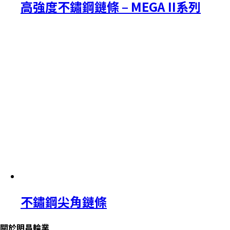
高強度不鏽鋼鏈條 – MEGA II系列
不鏽鋼尖角鏈條
關於明昌輪業