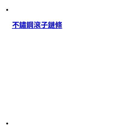
不鏽鋼滾子鏈條