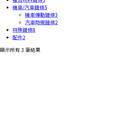
機車/汽車鏈條
5
機車傳動鏈條
3
汽車時規鏈條
2
特殊鏈條
8
配件
2
顯示所有 3 筆結果