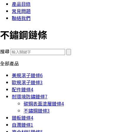
產品目錄
常見問題
聯絡我們
不鏽鋼鏈條
搜尋
全部產品
美規滾子鏈條
6
歐規滾子鏈條
3
配件鏈條
4
耐環境防鏽鏈條
7
碳鋼表面塗層鏈條
4
不鏽鋼鏈條
3
鏈板鏈條
4
自潤鏈條
1
複合材料鏈條
5