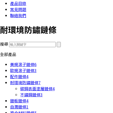
產品目錄
常見問題
聯絡我們
耐環境防鏽鏈條
搜尋
全部產品
美規滾子鏈條
6
歐規滾子鏈條
3
配件鏈條
4
耐環境防鏽鏈條
7
碳鋼表面塗層鏈條
4
不鏽鋼鏈條
3
鏈板鏈條
4
自潤鏈條
1
複合材料鏈條
5