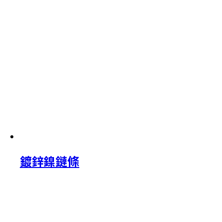
鍍鋅鎳鏈條