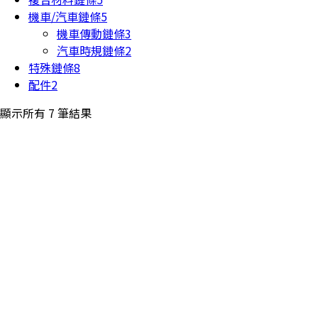
機車/汽車鏈條
5
機車傳動鏈條
3
汽車時規鏈條
2
特殊鏈條
8
配件
2
顯示所有 7 筆結果