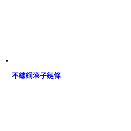
不鏽鋼滾子鏈條