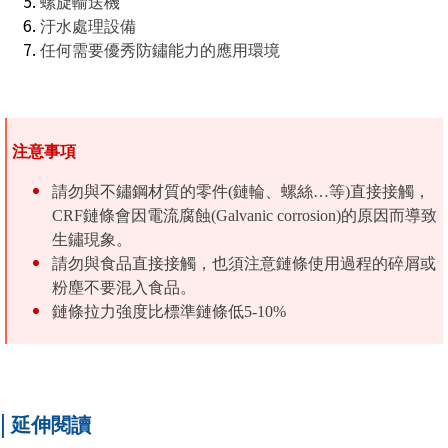
螺旋輸送機
汙水處理設備
任何需要優秀防鏽能力的應用環境
注意事項
請勿與不鏽鋼材質的零件(鏈輪、螺絲…等)直接接觸，
CRF鏈條會因電流腐蝕(Galvanic corrosion)的原因而導致
生鏽現象。
請勿與食品直接接觸，也須注意鏈條使用過程的碎屑或
粉塵不要混入食品。
鏈條拉力強度比
標準鏈條
低5-10%
|
延伸閱讀