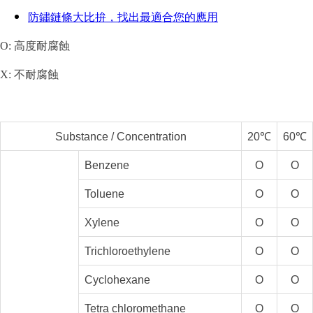
防鏽鏈條大比拚，找出最適合您的應用
O: 高度耐腐蝕
X:
不耐腐蝕
Substance / Concentration
20℃
60℃
Benzene
O
O
Toluene
O
O
Xylene
O
O
Trichloroethylene
O
O
Cyclohexane
O
O
Tetra chloromethane
O
O