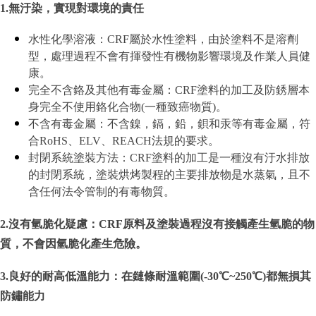
1.無汙染，實現對環境的責任
水性化學溶液：CRF屬於水性塗料，由於塗料不是溶劑
型，處理過程不會有揮發性有機物影響環境及作業人員健
康。
完全不含鉻及其他有毒金屬：CRF塗料的加工及防銹層本
身完全不使用鉻化合物(一種致癌物質)。
不含有毒金屬：不含鎳，鎘，鉛，鋇和汞等有毒金屬，符
合RoHS、ELV、REACH法規的要求。
封閉系統塗裝方法：CRF塗料的加工是一種沒有汙水排放
的封閉系統，塗裝烘烤製程的主要排放物是水蒸氣，且不
含任何法令管制的有毒物質。
2.沒有氫脆化疑慮：CRF原料及塗裝過程沒有接觸產生氫脆的物
質，不會因氫脆化產生危險。
3.良好的耐高低溫能力：在鏈條耐溫範圍(-30℃~250℃)都無損其
防鏽能力