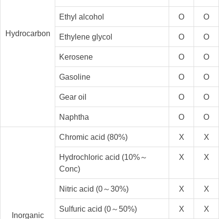
Ethyl alcohol
O
O
Hydrocarbon
Ethylene glycol
O
O
Kerosene
O
O
Gasoline
O
O
Gear oil
O
O
Naphtha
O
O
Chromic acid (80%)
X
X
Hydrochloric acid (10%～
X
X
Conc)
Nitric acid (0～30%)
X
X
Sulfuric acid (0～50%)
X
X
Inorganic