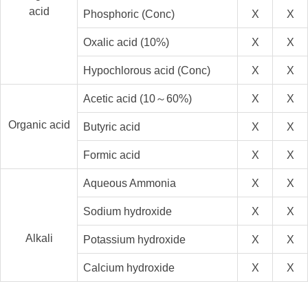
acid
Phosphoric (Conc)
X
X
Oxalic acid (10%)
X
X
Hypochlorous acid (Conc)
X
X
Acetic acid (10～60%)
X
X
Organic acid
Butyric acid
X
X
Formic acid
X
X
Aqueous Ammonia
X
X
Sodium hydroxide
X
X
Alkali
Potassium hydroxide
X
X
Calcium hydroxide
X
X