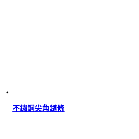
不鏽鋼尖角鏈條