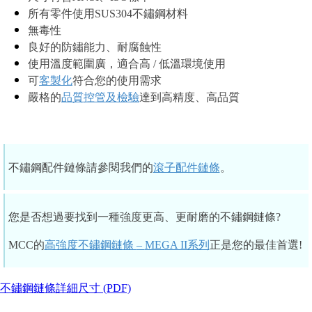
所有零件使用SUS304不鏽鋼材料
無毒性
良好的防鏽能力、耐腐蝕性
使用溫度範圍廣
，適合高 /
低溫環境使用
可
客製化
符合您的使用需求
嚴格的
品質控管及檢驗
達到高精度、高品質
不鏽鋼配件鏈條請參閱我們的
滾子配件鏈條
。
您是否想過要找到一種強度更高、更耐磨的不鏽鋼鏈條?
MCC的
高強度不鏽鋼鏈條
–
MEGA II系列
正是您的最佳首選!
不鏽鋼鏈條詳細尺寸 (PDF)