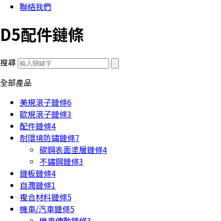
聯絡我們
D5配件鏈條
搜尋
全部產品
美規滾子鏈條
6
歐規滾子鏈條
3
配件鏈條
4
耐環境防鏽鏈條
7
碳鋼表面塗層鏈條
4
不鏽鋼鏈條
3
鏈板鏈條
4
自潤鏈條
1
複合材料鏈條
5
機車/汽車鏈條
5
機車傳動鏈條
3