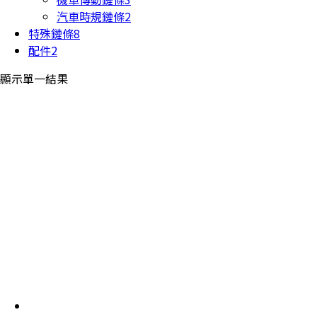
汽車時規鏈條
2
特殊鏈條
8
配件
2
顯示單一結果