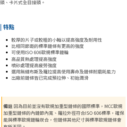
頭、卡片式全目接頭。
| 特點
較厚的片子或較粗的小軸以提高強度及耐用性
比相同節距的標準鏈條有更高的強度
可使用
歐規標準鏈輪
ISO 606
高品質熱處理提高強度
噴砂處理提高疲勞強度
選用無縫布斯及羅拉提高使用壽命及鏈條耐磨耗能力
出廠前鏈條皆已完成預拉伸、初始潤滑
備註
因為目前並沒有歐規加重型鏈條的國際標準，MCC歐規
加重型鏈條的內鏈節內寬、羅拉外徑符合ISO 606標準，確保
能與標準歐規鏈輪崁合，但鏈條其他尺寸與標準歐規鏈條會
有所不同。