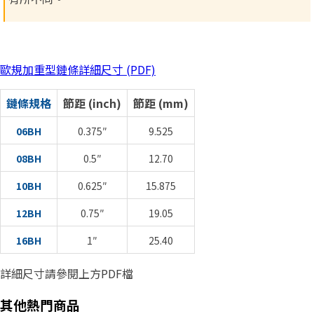
歐規加重型鏈條詳細尺寸 (PDF)
鏈條規格
節距 (inch)
節距 (mm)
06BH
0.375″
9.525
08BH
0.5″
12.70
10BH
0.625″
15.875
12BH
0.75″
19.05
16BH
1″
25.40
詳細尺寸請參閱上方PDF檔
其他熱門商品