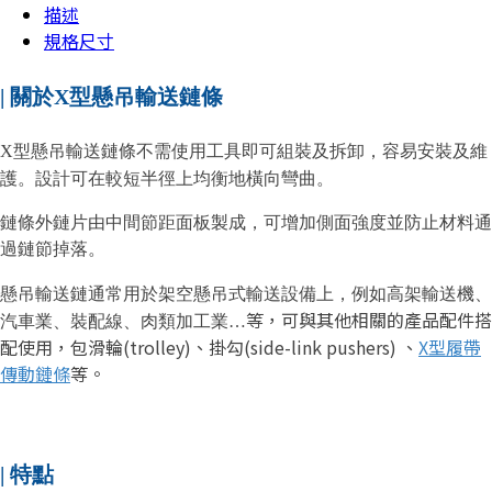
描述
規格尺寸
| 關於X型懸吊輸送鏈條
X型懸吊輸送鏈條不需使用工具即可組裝及拆卸，容易安裝及維
護。設計可在較短半徑上均衡地橫向彎曲。
鏈條外鏈片由中間節距面板製成，可增加側面強度並防止材料通
過鏈節掉落。
懸吊輸送鏈通常用於架空懸吊式輸送設備上，例如高架輸送機、
等，可與其他相關的產品配件搭
汽車業、裝配線、
肉類加工業…
配使用，包滑輪(trolley)、掛勾(side-link pushers) 、
X型履帶
傳動鏈條
等。
| 特點