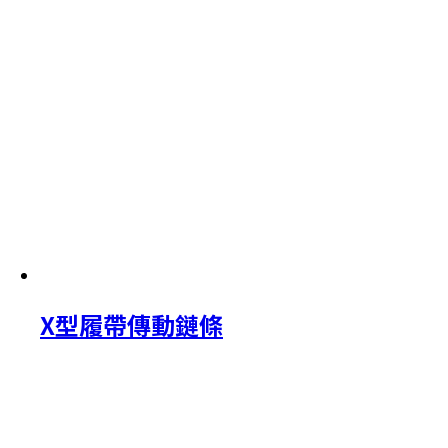
X型履帶傳動鏈條