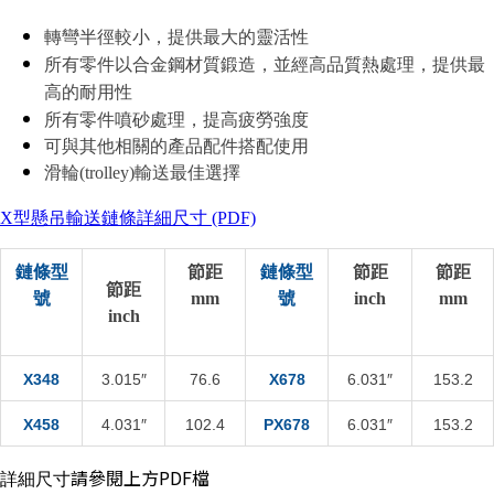
轉彎半徑較小，提供最大的靈活性
所有零件以合金鋼材質鍛造，並經高品質熱處理，提供最
高的耐用性
所有零件噴砂處理，提高疲勞強度
可與其他相關的產品配件搭配使用
滑輪(trolley)輸送最佳選擇
X型懸吊輸送鏈條詳細尺寸 (PDF)
鏈條型
節距
鏈條型
節距
節距
節距
號
mm
號
inch
mm
inch
X348
3.015″
76.6
X678
6.031″
153.2
X458
4.031″
102.4
PX678
6.031″
153.2
請參閱上方PDF檔
詳細尺寸