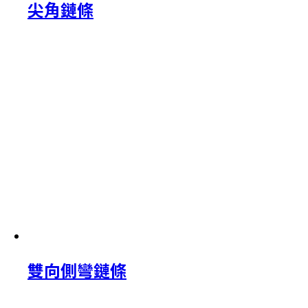
尖角鏈條
雙向側彎鏈條