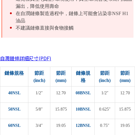
漏出，降低使用壽命
在自潤鏈條製造過程中，鏈條上可能會沾染非NSF H1
油品
不建議鏈條直接與食物接觸
自潤鏈條詳細尺寸(PDF)
鏈條規格
節距
節距
鏈條規
節距
節距
(inch)
(mm)
格
(inch)
(mm)
40NSL
1/2″
12.70
08BNSL
1/2″
12.70
50NSL
5/8″
15.875
10BNSL
0.625″
15.875
60NSL
3/4″
19.05
12BNSL
0.75″
19.05