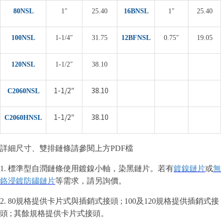
80NSL
1″
25.40
16BNSL
1″
25.40
100NSL
1-1/4″
31.75
12BFNSL
0.75″
19.05
120NSL
1-1/2″
38.10
1-1/2″
38.10
C2060NSL
1-1/2″
38.10
C2060HNSL
詳細尺寸、雙排鏈條請參閱上方PDF檔
1. 標準型自潤鏈條使用鍍鎳小軸，染黑鏈片。若有
鍍鎳鏈片
或
無
鉻浸鍍防鏽鏈片
等需求，請另詢價。
2. 80規格提供卡片式與插銷式接頭 ; 100及120規格提供插銷式接
頭 ; 其餘規格提供卡片式接頭。