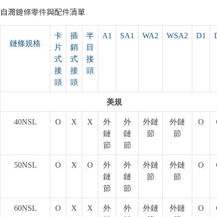
自潤鏈條零件與配件清單
卡
插
半
A1
SA1
WA2
WSA2
D1
鏈
條
規格
片
銷
目
式
式
接
接
接
頭
頭
頭
美規
40NSL
O
X
X
外
外
外鏈
外鏈
O
鏈
鏈
節
節
節
節
50NSL
O
X
O
外
外
外鏈
外鏈
O
鏈
鏈
節
節
節
節
60NSL
O
X
X
外
外
外鏈
外鏈
O