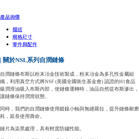
產品詢價
描述
規格尺寸
零件與配件
| 關於NSL系列自潤鏈條
自潤鏈條布斯以粉末冶金技術製成，粉末冶金為多孔性金屬組
織，利用真空方式將NSF (美國全國衛生基金會) 認證的H1食品
級潤滑油吸入布斯內部，使鏈條運轉時，油品自然從布斯滲出，
讓鏈條保持潤滑狀態。
同時，我們的自潤鏈條使用鍍鎳小軸與無縫羅拉，提升鏈條耐磨
耗，延長使用壽命。
鏈片為染黑處理，具有輕度防鏽性能。