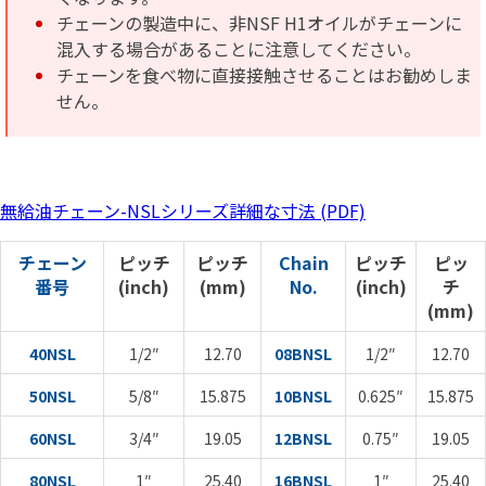
チェーンの製造中に、非NSF H1オイルがチェーンに
混入する場合があることに注意してください。
チェーンを食べ物に直接接触させることはお勧めしま
せん。
無給油チェーン-NSLシリーズ詳細な寸法 (PDF)
チェーン
ピッチ
ピッチ
Chain
ピッチ
ピッ
番号
(inch)
(mm)
No.
(inch)
チ
(mm)
40NSL
1/2″
12.70
08BNSL
1/2″
12.70
50NSL
5/8″
15.875
10BNSL
0.625″
15.875
60NSL
3/4″
19.05
12BNSL
0.75″
19.05
80NSL
1″
25.40
16BNSL
1″
25.40