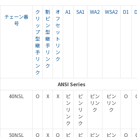
ク
割
オ
A1
SA1
WA2
WSA2
D1
チェーン番
リ
ピ
フ
号
ッ
ン
セ
プ
型
ッ
型
継
ト
継
手
リ
手
リ
ン
リ
ン
ク
ン
ク
ク
ANSI Series
40NSL
O
X
X
ピ
ピ
ピン
ピン
O
ン
ン
リン
リン
リ
リ
ク
ク
ン
ン
ク
ク
50NSL
O
X
O
ピ
ピ
ピン
ピン
O