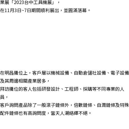
業展「
2023
台中工具機展」，
在11
月
3
日
~7
日期間順利展出，並
圓滿落幕。
在明昌攤位上，客戶層以機械設備、自動倉儲社設備、電子設備
及其周邊相關產業居多，
拜訪攤位的客人包括研發設計、工程師、採購等不同專業的人
員，
客戶詢問產品除了一般滾子鏈條外，倍數鏈條、自潤鏈條及特殊
配件鏈條也有高詢問度，當天
人潮絡繹不絕。