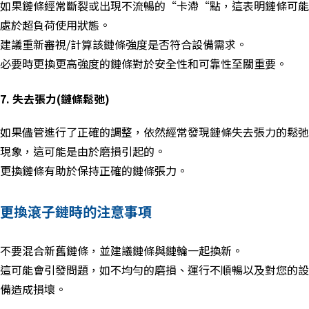
如果鏈條經常斷裂或出現不流暢的
“
卡滯
“
點，這表明鏈條可能
處於超負荷使用狀態。
建議重新審視
/
計算該鏈條強度是否符合設備需求。
必要時更換更高強度的鏈條對於安全性和可靠性至關重要。
7. 失去張力
(
鏈條鬆弛
)
如果儘管進行了正確的調整，依然經常發現鏈條失去張力的鬆弛
現象，這可能是由於磨損引起的。
更換鏈條有助於保持正確的鏈條張力。
更換滾子鏈時的注意事項
不要混合新舊鏈條，並建議鏈條與鏈輪一起換新。
這可能會引發問題，如不均勻的磨損、運行不順暢以及對您的設
備造成損壞。