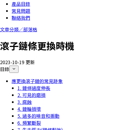
產品目錄
常見問題
聯絡我們
文章分類／
部落格
滾子鏈條更換時機
2023-10-19 更新
目錄
應更換滾子鏈的常見跡象
1. 鏈條過度伸長
2. 可見的磨損
3. 腐蝕
4. 鏈輪損壞
5. 過多的噪音和振動
6. 頻繁斷裂
7. 失去張力(鏈條鬆弛)