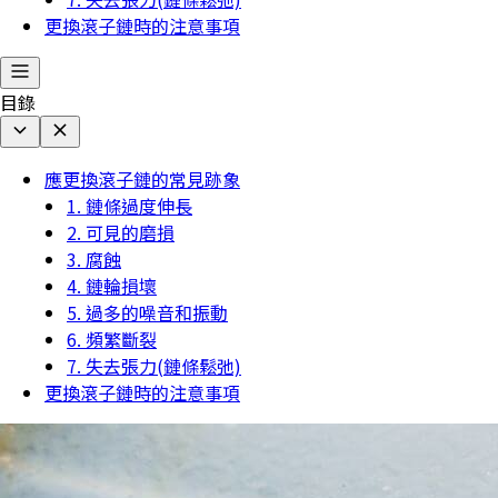
更換滾子鏈時的注意事項
目錄
應更換滾子鏈的常見跡象
1. 鏈條過度伸長
2. 可見的磨損
3. 腐蝕
4. 鏈輪損壞
5. 過多的噪音和振動
6. 頻繁斷裂
7. 失去張力(鏈條鬆弛)
更換滾子鏈時的注意事項