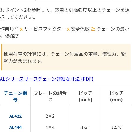
3.
ポイント2を参照して、応用の引張強度以上のチェーンを選
択してください。
作業負荷
x
サービスファクター
x
安全係数
≥
チェーンの最小
引張強度
使用荷重の計算には、チェーン付属品の重量、慣性力、衝
撃力が含まれます。
ALシリーズリーフチェーン詳細な寸法 (PDF)
チェーン番
プレートの組合
ピッチ
ピッチ
号
せ
(inch)
(mm)
AL422
2×2
AL444
4×4
1/2″
12.70