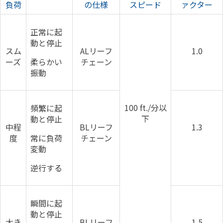
負荷
の仕様
スピード
ァクター
正常に起
動と停止
スム
ALリーフ
1.0
ーズ
柔らかい
チェーン
振動
100 ft./分以
頻繁に起
下
動と停止
中程
BLリーフ
1.3
度
常に負荷
チェーン
変動
逆行する
瞬間に起
動と停止
大き
BLリーフ
1.5