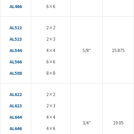
AL466
6×6
AL522
2×2
AL523
2×3
AL544
4×4
5/8″
15.875
AL566
6×6
AL588
8×8
AL622
2×2
AL623
2×3
AL644
4×4
3/4″
19.05
AL646
4×6