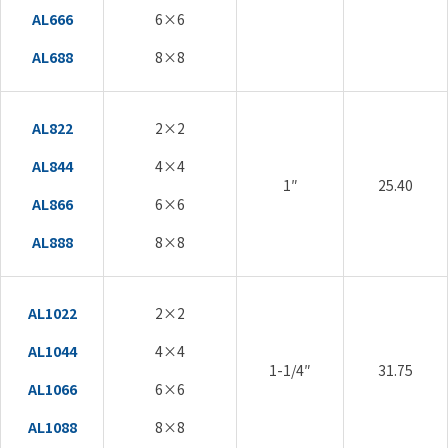
AL666
6×6
AL688
8×8
AL822
2×2
AL844
4×4
1″
25.40
AL866
6×6
AL888
8×8
AL1022
2×2
AL1044
4×4
1-1/4″
31.75
AL1066
6×6
AL1088
8×8