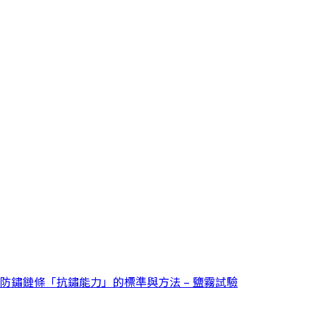
防鏽鏈條「抗鏽能力」的標準與方法 – 鹽霧試驗