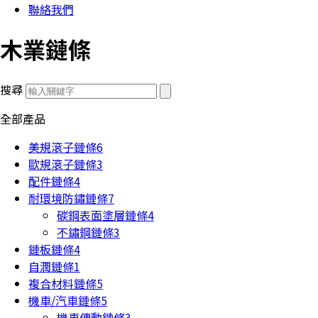
聯絡我們
木業鏈條
搜尋
全部產品
美規滾子鏈條
6
歐規滾子鏈條
3
配件鏈條
4
耐環境防鏽鏈條
7
碳鋼表面塗層鏈條
4
不鏽鋼鏈條
3
鏈板鏈條
4
自潤鏈條
1
複合材料鏈條
5
機車/汽車鏈條
5
機車傳動鏈條
3