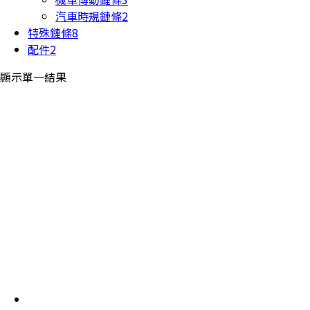
汽車時規鏈條
2
特殊鏈條
8
配件
2
顯示單一結果