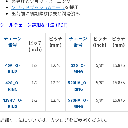
熱処理とショットピーニング
ソリッドブッシュ&ローラ
を採用
出荷前に初期伸び除去と潤滑済み
シールチェーン詳細な寸法 (PDF)
チェーン
ピッチ
チェーン
ピッチ
ピッチ
ピッチ
番号
(mm)
番号
(inch)
(mm)
(inch)
40V_O-
1/2″
12.70
520_O-
5/8″
15.875
RING
RING
428_O-
1/2″
12.70
520HV_O-
5/8″
15.875
RING
RING
428HV_O-
1/2″
12.70
530HV_O-
5/8″
15.875
RING
RING
詳細な寸法については、カタログをご参照ください。