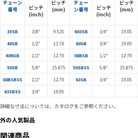
チェーン
ピッチ
チェー
ピッチ
ピッチ
ピッチ
番号
(mm)
ン番号
(mm)
(inch)
(inch)
35SB
3/8″
9.525
603SB
3/4″
19.05
40SB
1/2″
12.70
60SB
3/4″
19.05
40NSB
1/2″
12.70
08BSB
1/2″
12.70
50SB
5/8″
15.875
50SBSS
5/8″
15.875
08BSBSS
1/2″
12.70
63SB
3/4″
19.05
63SBSS
3/4″
19.05
詳細な寸法については、カタログをご参照ください。
外の人気製品
関連商品