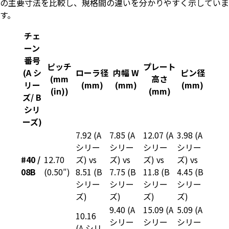
の主要寸法を比較し、規格間の違いを分かりやすく示していま
す。
チェ
ーン
番号
ピッチ
プレート
(A
シ
ローラ
径
内幅
W
ピン
径
(mm
高さ
リー
(mm)
(mm)
(mm)
(in))
(mm)
ズ
/ B
シリ
ーズ
)
7.92 (A
7.85 (A
12.07 (A
3.98 (A
シリー
シリー
シリー
シリー
#40 /
12.70
ズ) vs
ズ) vs
ズ) vs
ズ) vs
08B
(0.50″)
8.51 (B
7.75 (B
11.8 (B
4.45 (B
シリー
シリー
シリー
シリー
ズ)
ズ)
ズ)
ズ)
9.40 (A
15.09 (A
5.09 (A
10.16
シリー
シリー
シリー
(A シリ