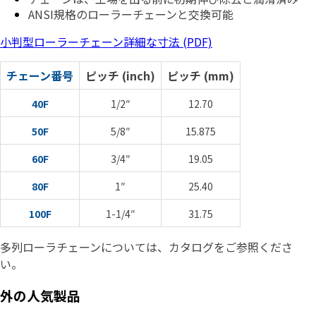
ANSI規格のローラーチェーンと交換可能
小判型ローラーチェーン詳細な寸法 (PDF)
チェーン番号
ピッチ (inch)
ピッチ (mm)
40F
1/2″
12.70
50F
5/8″
15.875
60F
3/4″
19.05
80F
1″
25.40
100F
1-1/4″
31.75
多列ローラチェーンについては、カタログをご参照くださ
い。
外の人気製品