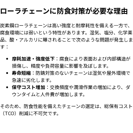
ローラチェーンに防食対策が必要な理由
炭素鋼ローラチェーンは高い強度と耐摩耗性を備える一方で、
腐食環境には弱いという特性があります。湿気、塩分、化学薬
品、酸・アルカリに曝されることで次のような問題が発生しま
す：
摩耗加速・強度低下
：腐食により表面および内部構造が
損傷し、精度や負荷容量に影響を及ぼします。
寿命短縮
：防錆対策のないチェーンは湿気や屋外環境で
急速に劣化します。
保守コスト増加
：交換頻度や潤滑作業の増加により、ダ
ウンタイムと人件費が増加します。
そのため、防食性能を備えたチェーンの選定は、総保有コスト
（TCO）削減に不可欠です。