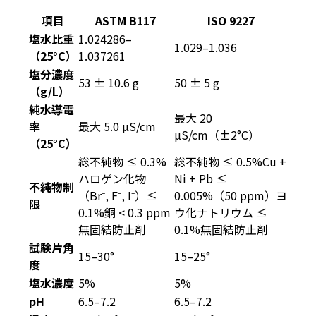
項目
ASTM B117
ISO 9227
塩水比重
1.024286–
1.029–1.036
（25°C）
1.037261
塩分濃度
53 ± 10.6 g
50 ± 5 g
（g/L）
純水導電
最大 20
率
最大 5.0 µS/cm
µS/cm（±2°C）
（25°C）
総不純物 ≤ 0.3%
総不純物 ≤ 0.5%Cu +
ハロゲン化物
Ni + Pb ≤
不純物制
（Br⁻, F⁻, I⁻）≤
0.005%（50 ppm）ヨ
限
0.1%銅 < 0.3 ppm
ウ化ナトリウム ≤
無固結防止剤
0.1%無固結防止剤
試験片角
15–30°
15–25°
度
塩水濃度
5%
5%
pH
6.5–7.2
6.5–7.2