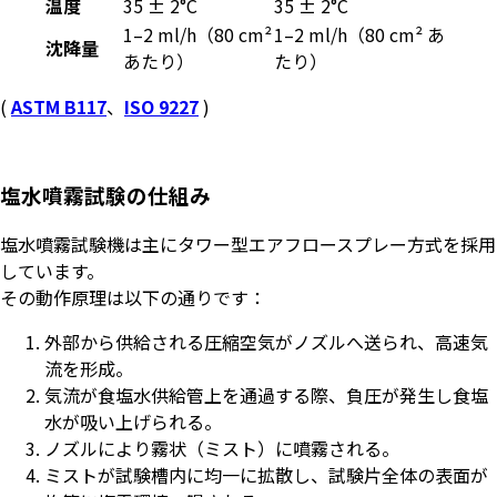
温度
35 ± 2°C
35 ± 2°C
1–2 ml/h（80 cm²
1–2 ml/h（80 cm² あ
沈降量
あたり）
たり）
(
ASTM B117
、
ISO 9227
)
塩水噴霧試験の仕組み
塩水噴霧試験機は主にタワー型エアフロースプレー方式を採用
しています。
その動作原理は以下の通りです：
外部から供給される圧縮空気がノズルへ送られ、高速気
流を形成。
気流が食塩水供給管上を通過する際、負圧が発生し食塩
水が吸い上げられる。
ノズルにより霧状（ミスト）に噴霧される。
ミストが試験槽内に均一に拡散し、試験片全体の表面が