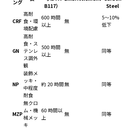
ング
B117）
Steel
高耐
600 時間
5～10%
CRF
食・環
無
以上
低下
境配慮
高耐
食・ス
500 時間
GN
テンレ
無
同等
以上
ス調外
観
装飾メ
ッキ・
NP
約 20 時間
無
同等
中程度
耐食
無クロ
ム・機
60 時間以
MZP
無
同等
械メッ
上
キ